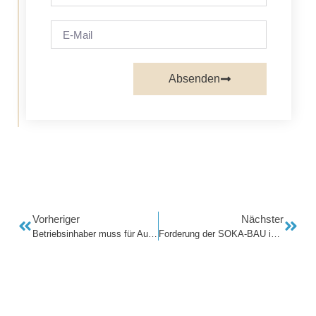
Absenden
Vorheriger
Nächster
Betriebsinhaber muss für Ausnahmegewerk keinen Gesellenbrief haben
For­de­rung der SO­KA-BAU in Hö­he von 347.028,00 EUR ab­ge­wehrt